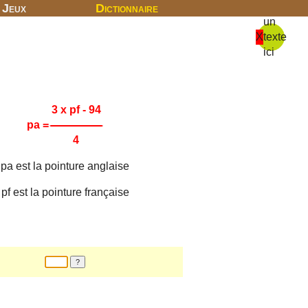
Jeux
Dictionnaire
un
X
texte
ici
3 x pf - 94
pa
=
4
pa est la pointure anglaise
pf est la pointure française