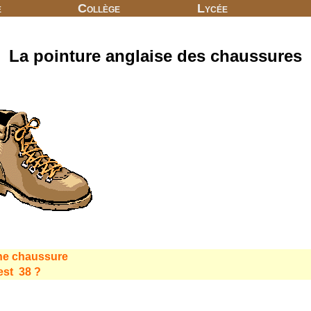
e
Collège
Lycée
La pointure anglaise des chaussures
une chaussure
est 38 ?