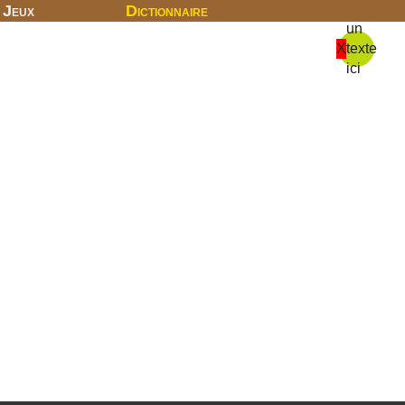
Jeux
Dictionnaire
un
X
texte
ici