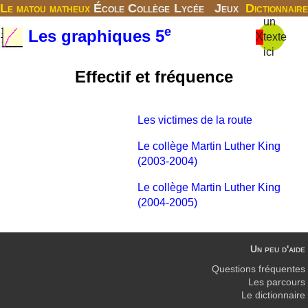
Le matou matheux
École
Collège
Lycée
Jeux
Dictionnaire
un
e
Les graphiques 5
X
texte
ici
Effectif et fréquence
Les victimes de la route
Le collège Martin Luther King
(2003-2004)
Le collège Martin Luther King
(2004-2005)
Un peu d'aide
Questions fréquentes
Les parcours
Le dictionnaire