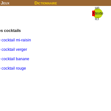
Jeux
Dictionnaire
un
X
texte
ici
s cocktails
 cocktail mi-raisin
 cocktail verger
 cocktail banane
 cocktail rouge