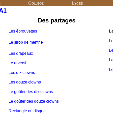
e
Collège
Lycée
PA1
Des partages
Les éprouvettes
Le
Le
Le sirop de menthe
Le
Les drapeaux
Le
Le reversi
Le
Les dix clowns
Les douze clowns
Le goûter des dix clowns
Le goûter des douze clowns
Rectangle ou disque