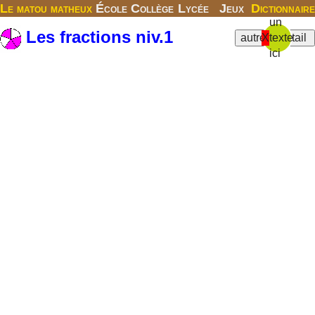
Le matou matheux
École
Collège
Lycée
Jeux
Dictionnaire
un
Les fractions niv.1
X
texte
ici