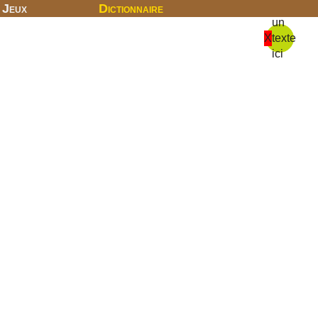
Jeux
Dictionnaire
un
X
texte
ici