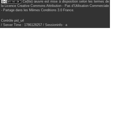
Ce(tte) œuvre est mise à disposition selon les termes de
la Licence Creative Commons Attribution - Pas d’Utilisation Commerciale
- Partage dans les Mêmes Conditions 3.0 France.
Contrôle pid_url
/ Server Time : 1786128257 / Sessioninfo : a