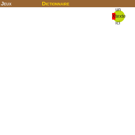
Jeux
Dictionnaire
un
X
texte
ici