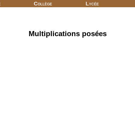
e
Collège
Lycée
Multiplications posées