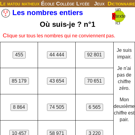
Le matou matheux
École
Collège
Lycée
Jeux
Dictionnaire
un
Les nombres entiers
X
texte
Où suis-je ? n°1
ici
C
lique sur tous les nombres qui ne conviennent pas.
Je suis
impair.
Je n'ai
pas de
chiffre
zéro.
Mon
deuxième
chiffre est
pair.