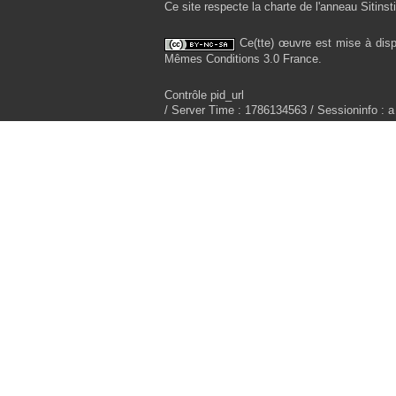
Ce site respecte la charte de l'anneau Sitinsti
Ce(tte) œuvre est mise à disp
Mêmes Conditions 3.0 France.
Contrôle pid_url
/ Server Time : 1786134563 / Sessioninfo : a