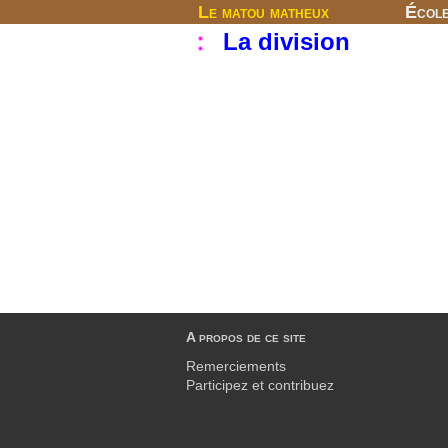
Le matou matheux
Écol
La division
A propos de ce site
Remerciements
Participez et contribuez