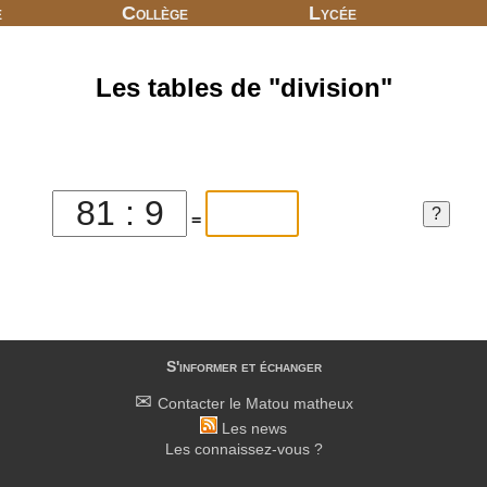
e
Collège
Lycée
Les tables de "division"
=
S'informer et échanger
Contacter le Matou matheux
Les news
Les connaissez-vous ?