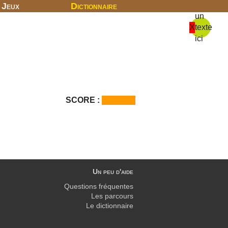
Jeux
Dictionnaire
un
X
texte
ici
SCORE :
Un peu d'aide
Questions fréquentes
Les parcours
Le dictionnaire