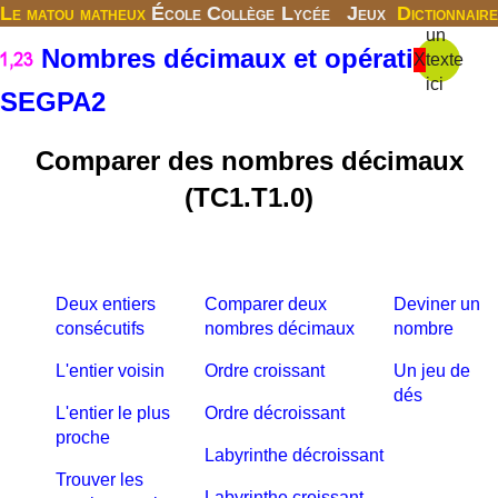
Le matou matheux
École
Collège
Lycée
Jeux
Dictionnaire
un
Nombres décimaux et opérations
X
texte
ici
SEGPA2
Comparer des nombres décimaux
(TC1.T1.0)
Deux entiers
Comparer deux
Deviner un
consécutifs
nombres décimaux
nombre
L'entier voisin
Ordre croissant
Un jeu de
dés
L'entier le plus
Ordre décroissant
proche
Labyrinthe décroissant
Trouver les
Labyrinthe croissant