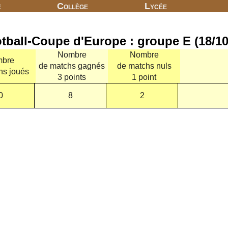
e
Collège
Lycée
tball-Coupe d'Europe : groupe E (18/10
Nombre
Nombre
bre
de matchs gagnés
de matchs nuls
hs joués
3 points
1 point
0
8
2