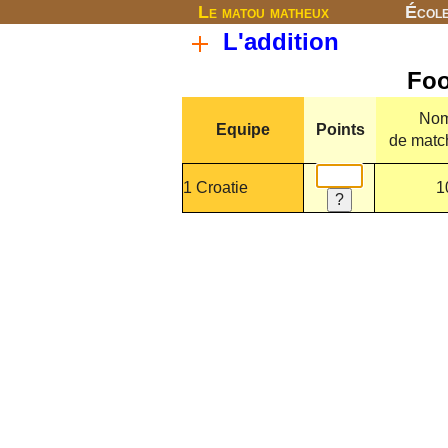
Le matou matheux
Écol
L'addition
Foo
Nom
Equipe
Points
de matc
1 Croatie
1