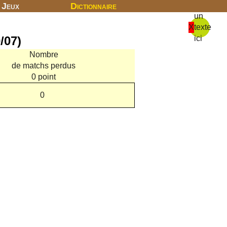
Jeux
Dictionnaire
un
X
texte
/07)
ici
Nombre
de matchs perdus
0 point
0