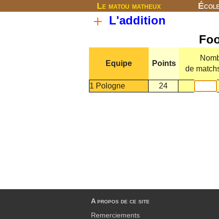
Le matou matheux
Écol
L'addition
Foo
Nomb
Equipe
Points
de match
1 Pologne
24
A propos de ce site
Remerciements