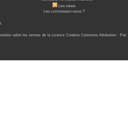
Les news
Les connaissez-vous ?
t.
osition selon les termes de la Licence Creative Commons Attribution - Pas 