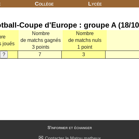
e
Collège
Lycée
tball-Coupe d'Europe : groupe A (18/10
Nombre
Nombre
re
de matchs gagnés
de matchs nuls
s joués
3 points
1 point
7
3
S'informer et échanger
Contacter le Matou matheux