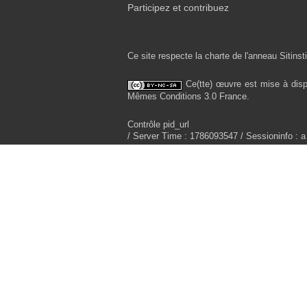
Participez et contribuez
Ce site respecte la charte de l'anneau Sitinsti
Ce(tte) œuvre est mise à disp
Mêmes Conditions 3.0 France.
Contrôle pid_url
/ Server Time : 1786093547 / Sessioninfo : a