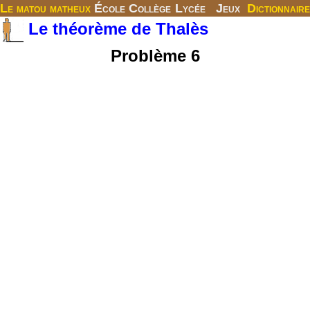
Le matou matheux
École
Collège
Lycée
Jeux
Dictionnaire
Le théorème de Thalès
Problème 6