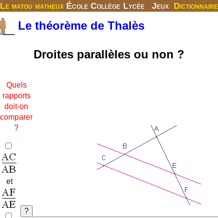
Le matou matheux
École
Collège
Lycée
Jeux
Dictionnaire
Le théorème de Thalès
Droites parallèles ou non ?
Quels
rapports
doit-on
comparer
?
et