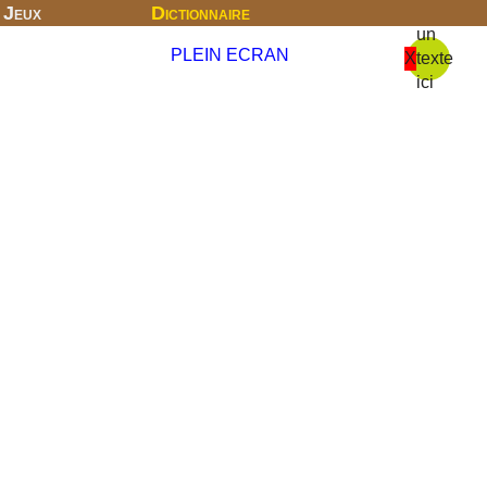
Jeux
Dictionnaire
un
PLEIN ECRAN
X
texte
ici