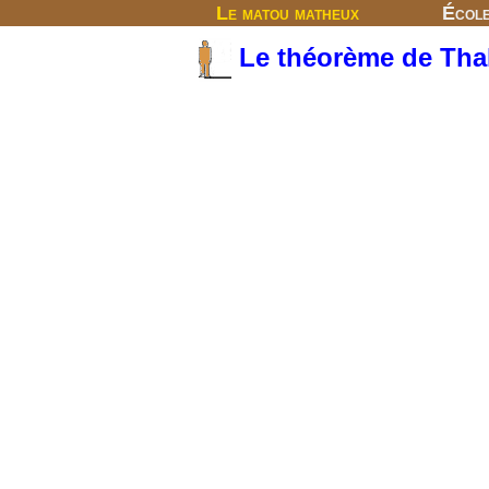
Le matou matheux
Écol
Le théorème de Tha