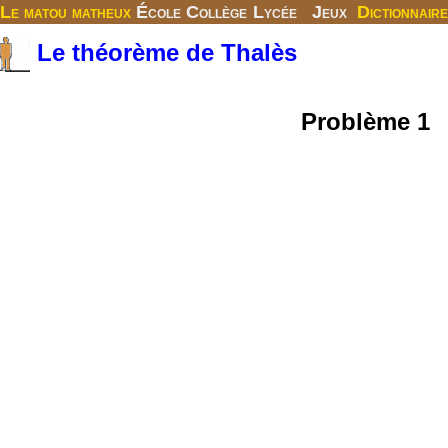
Le matou matheux
École
Collège
Lycée
Jeux
Dictionnaire
Le théorème de Thalès
Problème 1