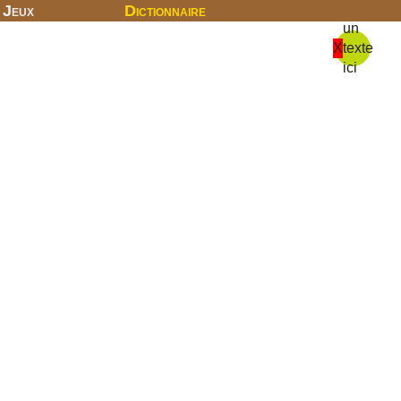
Jeux
Dictionnaire
un
X
texte
ici