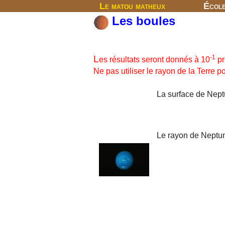
Le matou matheux
Écol
Les boules
L
-1
es résultats seront donnés à 10
pr
Ne pas utiliser le rayon de la Terre 
La surface de Neptu
Le rayon de Neptun