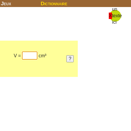
Jeux
Dictionnaire
un
X
texte
ici
V =
cm³