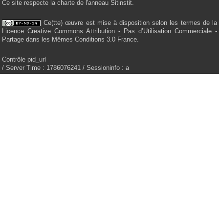
Ce site respecte la charte de l'anneau Sitinstit.
Ce(tte) œuvre est mise à disposition selon les termes de la
Licence Creative Commons Attribution - Pas d’Utilisation Commerciale -
Partage dans les Mêmes Conditions 3.0 France.
Contrôle pid_url
/ Server Time : 1786076241 / Sessioninfo : a