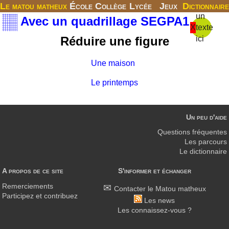
Le matou matheux
École
Collège
Lycée
Jeux
Dictionnaire
un
Avec un quadrillage SEGPA1
X
texte
Réduire une figure
ici
Une maison
Le printemps
Un peu d'aide
Questions fréquentes
Les parcours
Le dictionnaire
A propos de ce site
S'informer et échanger
Remerciements
Contacter le Matou matheux
Participez et contribuez
Les news
Les connaissez-vous ?