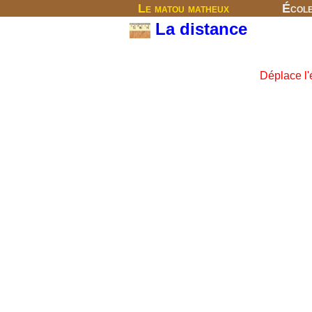
Le matou matheux
Écol
La distance
Déplace l'