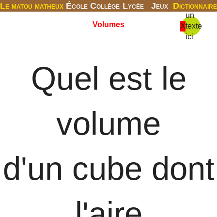
Le matou matheux
École
Collège
Lycée
Jeux
Dictionnaire
un
Volumes
X
texte
ici
Quel est le
volume
d'un cube dont
l'aire