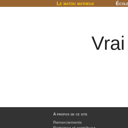
Le matou matheux
Écol
Vrai
A propos de ce site
Remerciements
Participez et contribuez