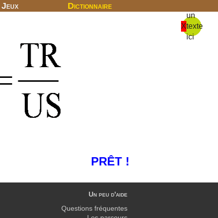
Jeux
Dictionnaire
un
X
texte
ici
PRÊT !
Un peu d'aide
Questions fréquentes
Les parcours