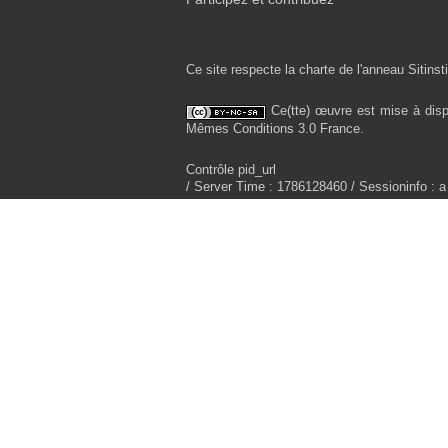
Ce site respecte la charte de l'anneau Sitinsti
Ce(tte) œuvre est mise à disp
Mêmes Conditions 3.0 France.
Contrôle pid_url
/ Server Time : 1786128460 / Sessioninfo : a