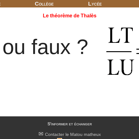
e
Collège
Lycée
Le théorème de Thalès
 ou faux ?
S'informer et échanger
Contacter le Matou matheux