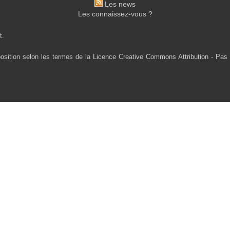
Les news
Les connaissez-vous ?
t.
osition selon les termes de la Licence Creative Commons Attribution - Pas 