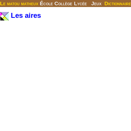
Le matou matheux
École
Collège
Lycée
Jeux
Dictionnaire
Les aires