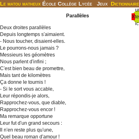
Le matou matheux
École
Collège
Lycée
Jeux
Dictionnaire
u
Parallèles
X
t
ic
Deux droites parallèles
Depuis longtemps s'aimaient.
- Nous toucher, disaient-elles.
Le pourrons-nous jamais ?
Messieurs les géomètres
Nous parlent d'infini ;
C'est bien beau de promettre,
Mais tant de kilomètres
Ça donne le tournis !
- Si le sort vous accable,
Leur répondis-je alors,
Rapprochez-vous, que diable,
Rapprochez-vous encor !
Ma remarque opportune
Leur fut d'un grand secours :
Il n'en reste plus qu'une,
Quel beau roman d'amour !