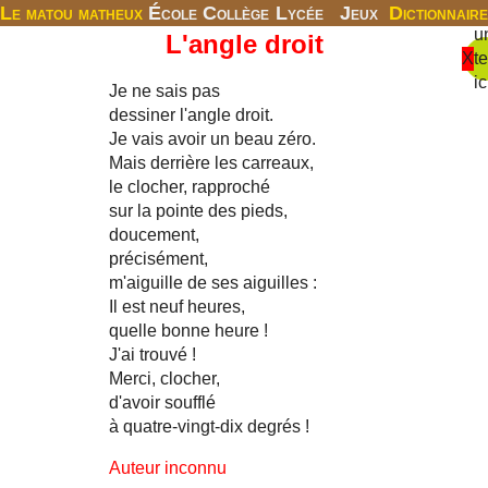
Le matou matheux
École
Collège
Lycée
Jeux
Dictionnaire
u
L'angle droit
X
t
ic
Je ne sais pas
dessiner l'angle droit.
Je vais avoir un beau zéro.
Mais derrière les carreaux,
le clocher, rapproché
sur la pointe des pieds,
doucement,
précisément,
m'aiguille de ses aiguilles :
Il est neuf heures,
quelle bonne heure !
J'ai trouvé !
Merci, clocher,
d'avoir soufflé
à quatre-vingt-dix degrés !
Auteur inconnu