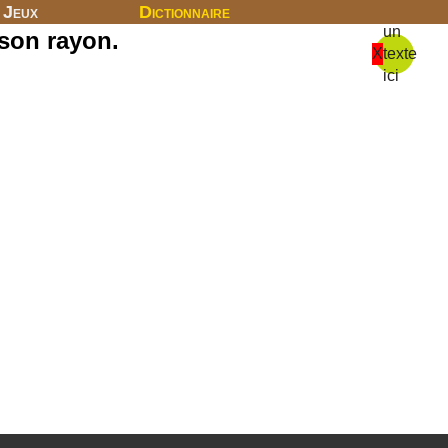
Jeux
Dictionnaire
un
 son rayon.
X
texte
ici