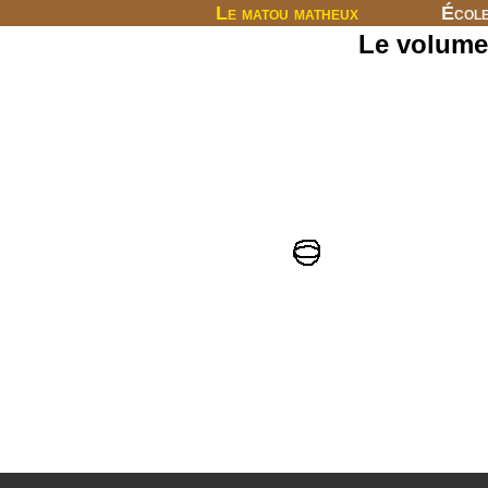
Le matou matheux
Écol
Le volume 