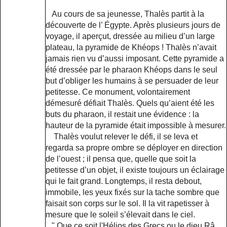
Au cours de sa jeunesse, Thalès partit à la
découverte de l’ Égypte. Après plusieurs jours de
voyage, il aperçut, dressée au milieu d’un large
plateau, la pyramide de Khéops ! Thalès n’avait
jamais rien vu d’aussi imposant. Cette pyramide a
été dressée par le pharaon Khéops dans le seul
but d’obliger les humains à se persuader de leur
petitesse. Ce monument, volontairement
démesuré défiait Thalès. Quels qu’aient été les
buts du pharaon, il restait une évidence : la
hauteur de la pyramide était impossible à mesurer.
Thalès voulut relever le défi, il se leva et
regarda sa propre ombre se déployer en direction
de l’ouest ; il pensa que, quelle que soit la
petitesse d’un objet, il existe toujours un éclairage
qui le fait grand. Longtemps, il resta debout,
immobile, les yeux fixés sur la tache sombre que
faisait son corps sur le sol. Il la vit rapetisser à
mesure que le soleil s’élevait dans le ciel.
" Que ce soit l'Hélios des Grecs ou le dieu Râ