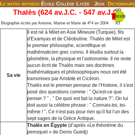
Le matou matheux
École
Collège
Lycée
Jeux
Dictionnaire
un
Thalès (624 av.J.C. - 547 av.J.C.)
X
texte
e
ici
biographie écrite par Antoine, Marine et Marie de 4
4 en 2004
Il est né à Milet en Asie Mineure (Turquie), fils
d'Examyas et de Cléobuline. Thalès de Milet est
le premier philosophe, scientifique et
mathématicien grec connu. Il étudia surtout la
géométrie, la physique et l'astronomie. Il ne reste
aucun écrit de Thalès mais ses doctrines
mathématiques et philosophiques nous ont été
Sa vie
transmises par Aristote et Cicéron.
Thalès est le premier penseur de l'Histoire, il s'est
posé des questions comme : " Qu'est-ce que
penser ? " , " De quoi est fait la nature ?". On lui
doit aussi la célèbre phrase : " Connais-toi, toi-
même ! ". Ce n'est pas pour rien qu'il fut l'un des
sept sages de la Grèce Antique.
Thalès en Égypte
(d’après «Le théorème du
perroquet » de Denis Guedj)