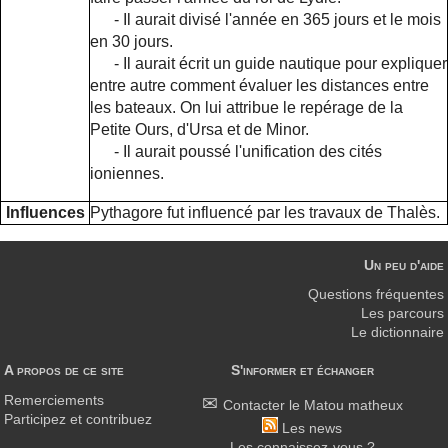
- Il aurait divisé l'année en 365 jours et le mois
en 30 jours.
- Il aurait écrit un guide nautique pour expliquer
entre autre comment évaluer les distances entre
les bateaux. On lui attribue le repérage de la
Petite Ours, d'Ursa et de Minor.
- Il aurait poussé l'unification des cités
ioniennes.
Influences
Pythagore fut influencé par les travaux de Thalès.
Un peu d'aide
Questions fréquentes
Les parcours
Le dictionnaire
A propos de ce site
S'informer et échanger
Remerciements
Contacter le Matou matheux
Participez et contribuez
Les news
Les connaissez-vous ?