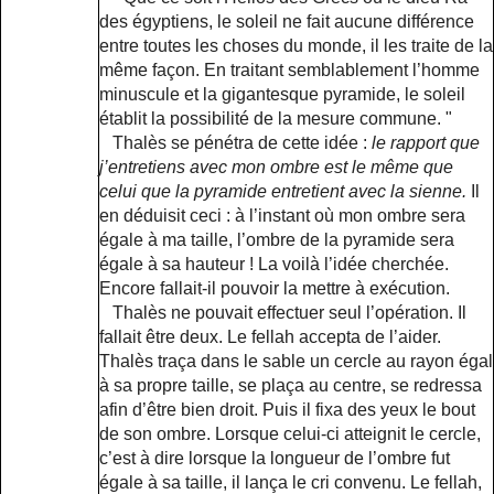
des égyptiens, le soleil ne fait aucune différence
entre toutes les choses du monde, il les traite de la
même façon. En traitant semblablement l’homme
minuscule et la gigantesque pyramide, le soleil
établit la possibilité de la mesure commune. "
Thalès se pénétra de cette idée :
le rapport que
j’entretiens avec mon ombre est le même que
celui que la pyramide entretient avec la sienne.
Il
en déduisit ceci : à l’instant où mon ombre sera
égale à ma taille, l’ombre de la pyramide sera
égale à sa hauteur ! La voilà l’idée cherchée.
Encore fallait-il pouvoir la mettre à exécution.
Thalès ne pouvait effectuer seul l’opération. Il
fallait être deux. Le fellah accepta de l’aider.
Thalès traça dans le sable un cercle au rayon égal
à sa propre taille, se plaça au centre, se redressa
afin d’être bien droit. Puis il fixa des yeux le bout
de son ombre. Lorsque celui-ci atteignit le cercle,
c’est à dire lorsque la longueur de l’ombre fut
égale à sa taille, il lança le cri convenu. Le fellah,