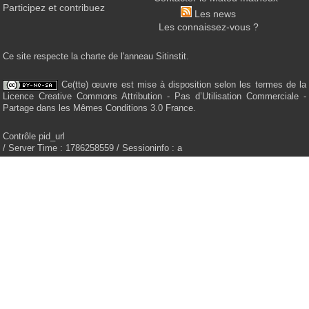
Participez et contribuez
Les news
Les connaissez-vous ?
Ce site respecte la charte de l'anneau Sitinstit.
Ce(tte) œuvre est mise à disposition selon les termes de la
Licence Creative Commons Attribution - Pas d’Utilisation Commerciale -
Partage dans les Mêmes Conditions 3.0 France.
Contrôle pid_url
/ Server Time : 1786258559 / Sessioninfo : a