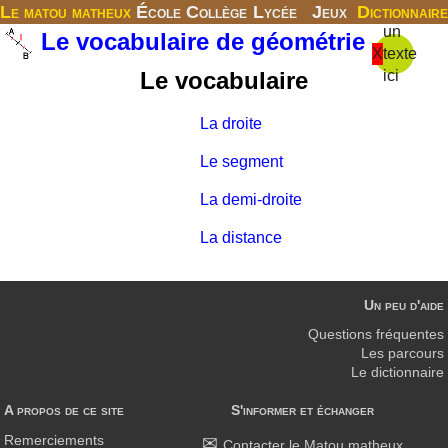
Le matou matheux
École
Collège
Lycée
Jeux
Dictionnaire
un
Le vocabulaire de géométrie
X
texte
Le vocabulaire
ici
La droite
Le segment
La demi-droite
La distance
Un peu d'aide
Questions fréquentes
Les parcours
Le dictionnaire
A propos de ce site
S'informer et échanger
Remerciements
Contacter le Matou matheux