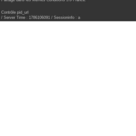
Contrôle pid_url
/ Server Time : 1786106091 / Sessioninfo : a