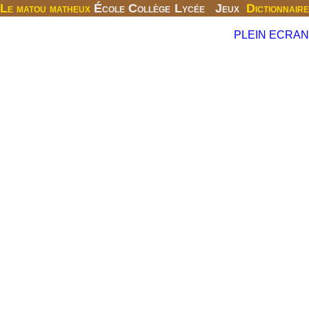
Le matou matheux
École
Collège
Lycée
Jeux
Dictionnaire
PLEIN ECRAN