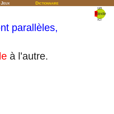
Jeux
Dictionnaire
un
X
texte
ici
nt parallèles,
le
à l'autre.