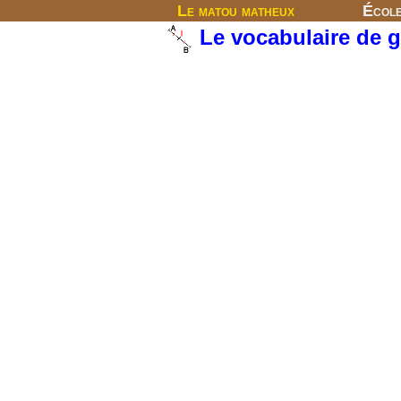
Le matou matheux
Écol
Le vocabulaire de 