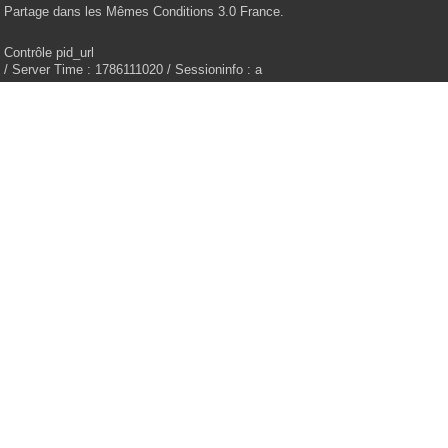
Partage dans les Mêmes Conditions 3.0 France.
Contrôle pid_url
/ Server Time : 1786111020 / Sessioninfo : a