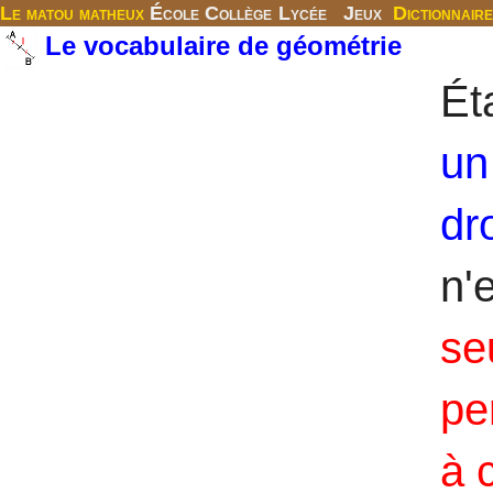
Le matou matheux
École
Collège
Lycée
Jeux
Dictionnaire
Le vocabulaire de géométrie
Ét
un
dr
n'
se
pe
à 