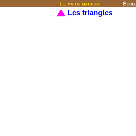
Le matou matheux
Écol
Les triangles