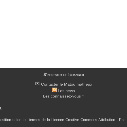
S'informer et échanger
Contacter le Matou matheux
Les news
Les connaissez-vous ?
t.
osition selon les termes de la Licence Creative Commons Attribution - Pas 