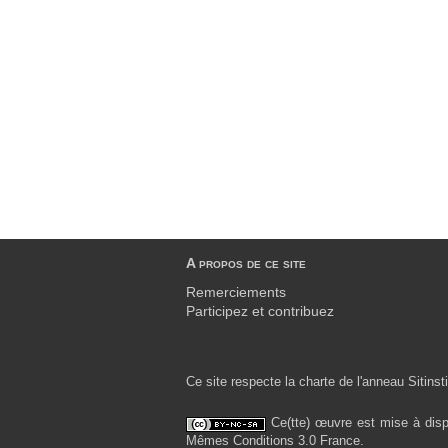
A propos de ce site
Remerciements
Participez et contribuez
Ce site respecte la charte de l'anneau Sitinsti
Ce(tte) œuvre est mise à disp
Mêmes Conditions 3.0 France.