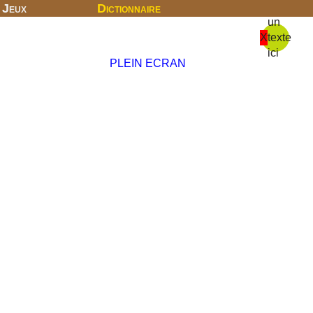
Jeux
Dictionnaire
un
X
texte
ici
PLEIN ECRAN