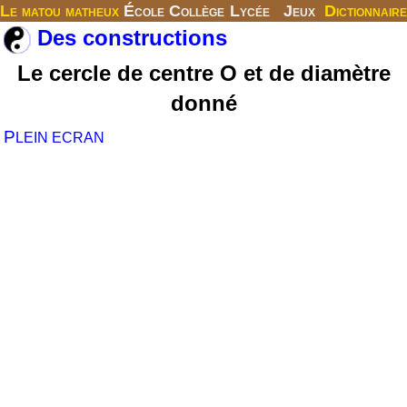
Le matou matheux
École
Collège
Lycée
Jeux
Dictionnaire
Des constructions
Le cercle de centre O et de diamètre
donné
P
LEIN ECRAN