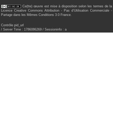
Ce(tte) œuvre est mise à disposition selon les termes de la
Licence Creative Commons Attribution - Pas d’Utilisation Commerciale -
Partage dans les Mêmes Conditions 3.0 France.
Contrôle pid_url
/ Server Time : 1786086269 / Sessioninfo : a