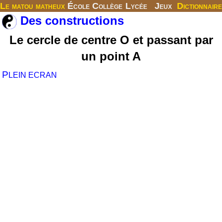
Le matou matheux
École
Collège
Lycée
Jeux
Dictionnaire
Des constructions
Le cercle de centre O et passant par
un point A
P
LEIN ECRAN