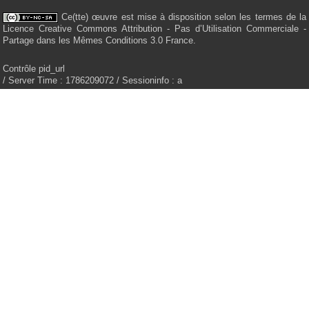
Ce(tte) œuvre est mise à disposition selon les termes de la
Licence Creative Commons Attribution - Pas d’Utilisation Commerciale -
Partage dans les Mêmes Conditions 3.0 France.
Contrôle pid_url
/ Server Time : 1786209072 / Sessioninfo : a