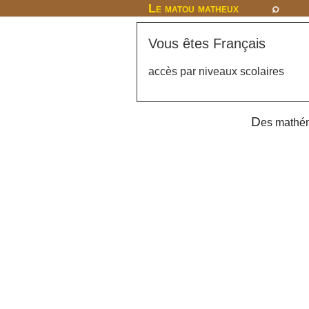
Le matou matheux
⌕
Vous êtes Français
accès par niveaux scolaires
D
es mathém